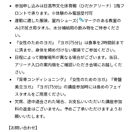
参加申し込みは日高市文化体育館（ひだかアリーナ）1階フ
ロントで承ります。※体験のみ電話受付可
運動に適した服装、室内シューズ(
マークのある教室の
み)汗拭き用タオル、水分補給用の飲み物をご持参くださ
い。
『女性のためのヨガ』『ヨガ(75分)』は食事を2時間前まで
に済ませ、身体を締め付けない服装でご参加ください。
日程によって開催場所が異なる場合がございます。当日、
アリーナ入口の案内版をご確認いただき会場にお越しくだ
さい。
『背骨コンディショニング』『女性のためのヨガ』『骨盤
美立ヨガ』『ヨガ(75分)』の講座参加時には長めのフェイ
スタオルをご用意ください。
欠席、途中退会された場合、お支払いいただいた講座参加
料の返金はございません。予めご了承いただけますようお
願いいたします。
【お問い合わせ】